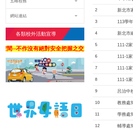
五峰校務
2
新北市
網站連結
3
113
4
新北市
各類校外活動宣導
5
111-
─不作沒有絕對安全把握之交通行為」。四「利他用
6
111-
7
111-
8
111-
9
呂治中
10
教務處
11
學務處
12
輔導處