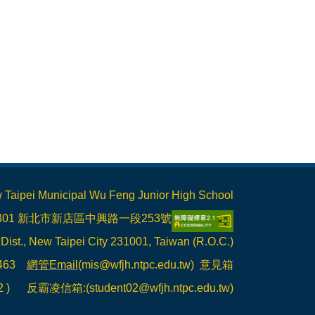
Municipal Wu Feng Junior High School
1301 新北市新店區中興路一段253號
 Dist., New Taipei City 231001, Taiwan (R.O.C.)
6463
網管Email
(mis@wfjh.ntpc.edu.tw)
意見箱
、212 ) 反霸凌信箱:(
student02@wfjh.ntpc.edu.tw
)