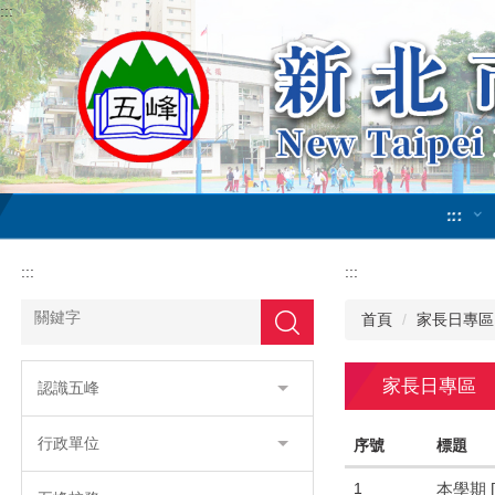
:::
跳
到
主
要
內
容
區
:::
:::
:::
首頁
家長日專區
搜尋
家長日專區
認識五峰
行政單位
序號
標題
1
本學期 