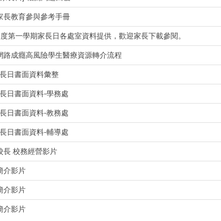
家長教育參與參考手冊
學年度第一學期家長日各處室資料提供，歡迎家長下載參閱。
網路成癮高風險學生醫療資源轉介流程
2家長日書面資料彙整
路觀─不作妨礙他人安全與方便之交通行為」。五「防
1家長日書面資料-學務處
1家長日書面資料-教務處
1家長日書面資料-輔導處
校長 校務經營影片
簡介影片
簡介影片
簡介影片