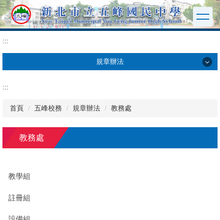
:::
跳
到
主
要
:::
內
容
規章辦法
區
規章辦法
:::
教務處
首頁
五峰校務
規章辦法
教務處
學務處
教務處
輔導處
教學組
總務處
註冊組
幼兒園
設備組