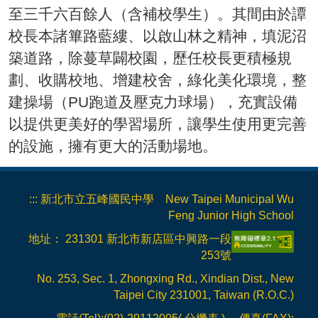
至三千六百餘人（含補校學生）。其間由於譚
校長本諸篳路藍縷、以啟山林之精神，填泥沼
築道路，除蔓草闢校園，歷任校長更積極規
劃、收購校地、增建校舍，綠化美化環境，整
建操場（PU跑道及壓克力球場），充實設備
以提供更美好的學習場所，讓學生使用更完善
的設施，擁有更大的活動場地。
:::
新北市立五峰國民中學 New Taipei Municipal Wu
Feng Junior High School
地址： 231301 新北市新店區中興路一段
253號
No. 253, Sec. 1, Zhongxing Rd., Xindian Dist., New
Taipei City 231001, Taiwan (R.O.C.)