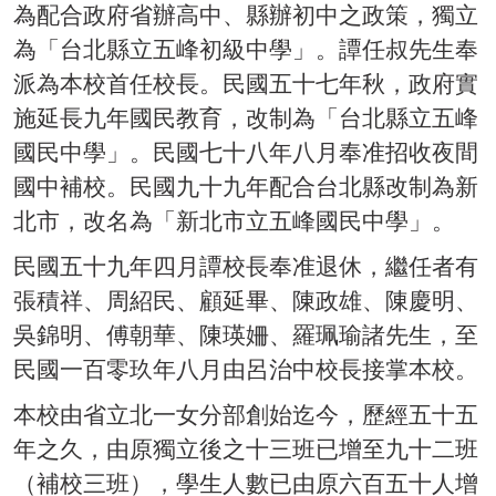
為配合政府省辦高中、縣辦初中之政策，獨立
電話分機
為「台北縣立五峰初級中學」。譚任叔先生奉
媒體報導
派為本校首任校長。民國五十七年秋，政府實
施延長九年國民教育，改制為「台北縣立五峰
規章辦法
國民中學」。民國七十八年八月奉准招收夜間
國中補校。民國九十九年配合台北縣改制為新
會議記錄
北市，改名為「新北市立五峰國民中學」。
民國五十九年四月譚校長奉准退休，繼任者有
張積祥、周紹民、顧延畢、陳政雄、陳慶明、
吳錦明、傅朝華、陳瑛姍、羅珮瑜諸先生，至
民國一百零玖年八月由呂治中校長接掌本校。
本校由省立北一女分部創始迄今，歷經五十五
年之久，由原獨立後之十三班已增至九十二班
（補校三班），學生人數已由原六百五十人增