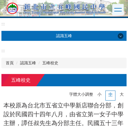
:::
跳
到
主
要
:::
內
容
認識五峰
區
認識五峰
:::
五峰校史
首頁
認識五峰
五峰校史
五峰校歌
五峰校史
學校願景
字體大小調整
小
中
大
本校原為台北市五省立中學新店聯合分部，創
交通位置
設於民國四十四年八月，由省立第一女子中學
校園地圖
主辦，譚任叔先生為分部主任。民國五十三年