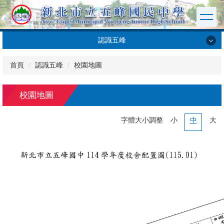
:::
跳
到
主
要
認識五峰
內
認識五峰
容
首頁
認識五峰
校園地圖
區
五峰校史
校園地圖
五峰校歌
字體大小調整
小
中
大
學校願景
交通位置
校園地圖
電話分機