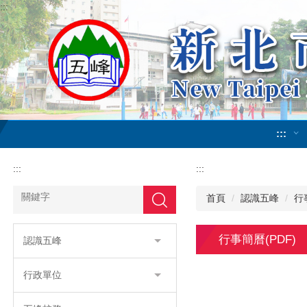
:::
跳
到
主
要
內
容
區
:::
:::
:::
首頁
認識五峰
行
搜尋
行事簡曆(PDF)
認識五峰
行政單位