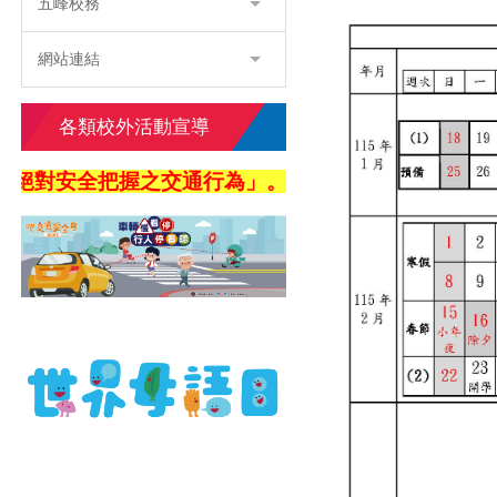
五峰校務
網站連結
各類校外活動宣導
全把握之交通行為」。四「利他用路觀─不作妨礙他人