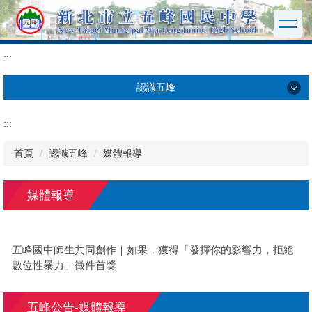
:::
跳
到
主
要
:::
內
容
認識五峰
區
認識五峰
:::
五峰校史
首頁
認識五峰
媒體報導
五峰校歌
媒體報導
學校願景
五峰國中師生共同創作｜如果，獲得「發揮你的影響力，拒絕
交通位置
數位性暴力」徵件首獎
校園地圖
五峰公告-媒體報導