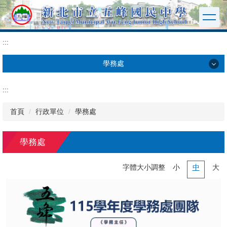
:::
跳
到
主
要
:::
內
容
學務處
區
學務處
:::
服務學習
首頁
行政單位
學務處
教育儲蓄
學務處
防災專區
字體大小調整
小
中
大
性別平等
交通安全