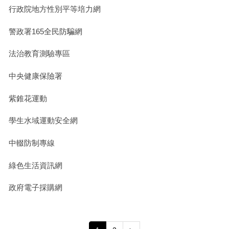
政府機構
行政院地方性別平等培力網
警政署165全民防騙網
新北市府
法治教育測驗專區
公職人員利益衝突迴避身分揭露專區
中央健康保險署
學生育樂營
紫錐花運動
新北市課程計畫備查資源網
學生水域運動安全網
中輟防制專線
綠色生活資訊網
政府電子採購網