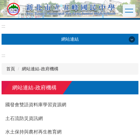
:::
跳
到
主
要
:::
內
容
網站連結
區
網站連結
:::
數位學習
首頁
網站連結-政府機構
課程教學
網站連結-政府機構
學習平台
國發會雙語資料庫學習資源網
資訊教育
土石流防災資訊網
學習扶助
水土保持與農村再生教育網