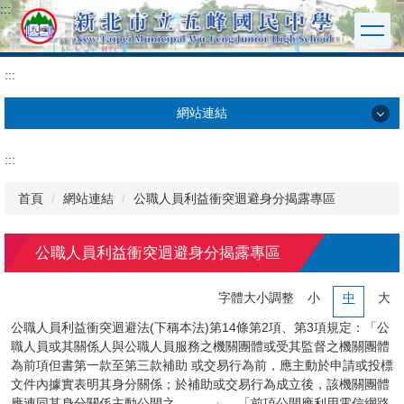
:::
跳
到
主
要
:::
內
容
網站連結
區
網站連結
:::
數位學習
首頁
網站連結
公職人員利益衝突迴避身分揭露專區
課程教學
公職人員利益衝突迴避身分揭露專區
學習平台
字體大小調整
小
中
大
公職人員利益衝突迴避法(下稱本法)第14條第2項、第3項規定：「公
資訊教育
職人員或其關係人與公職人員服務之機關團體或受其監督之機關團體
為前項但書第一款至第三款補助 或交易行為前，應主動於申請或投標
學習扶助
文件內據實表明其身分關係；於補助或交易行為成立後，該機關團體
應連同其身分關係主動公開之。……」、「前項公開應利用電信網路