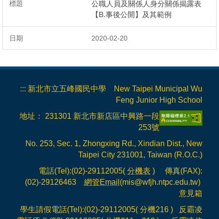
公職人員及關係人身分關係揭露表
【B.事後公開】及其範例
2020-02-20
:::
新北市立五峰國民中學 New Taipei Municipal Wu
Feng Junior High School
地址： 231301 新北市新店區中興路一段
253號
No. 253, Sec. 1, Zhongxing Rd., Xindian Dist., New
Taipei City 231001, Taiwan (R.O.C.)
電話(Tel):(02)-29112005(
分機表
) 傳真(FAX):
(02)-29126463
網管Email
(mis@wfjh.ntpc.edu.tw)
意見箱
學生請假電話(Tel):(02)-29112005( 分機216 ) 反霸凌