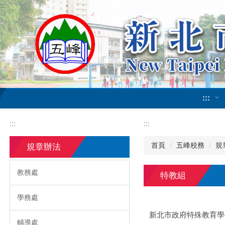
:::
跳
到
主
要
內
容
區
:::
:::
:::
首頁
五峰校務
規
規章辦法
教務處
特教組
學務處
新北市政府特殊教育學
輔導處