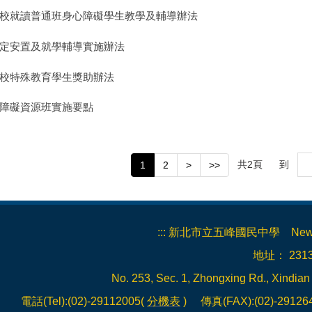
校就讀普通班身心障礙學生教學及輔導辦法
定安置及就學輔導實施辦法
校特殊教育學生獎助辦法
障礙資源班實施要點
共
2
頁
到
1
2
>
>>
:::
新北市立五峰國民中學 New Taipei 
地址： 23
No. 253, Sec. 1, Zhongxing Rd., Xindian
電話(Tel):(02)-29112005(
分機表
) 傳真(FAX):(02)-2912