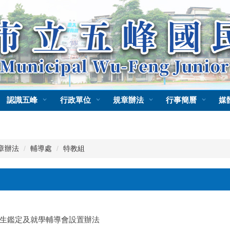
認識五峰
行政單位
規章辦法
行事簡曆
媒
章辦法
輔導處
特教組
生鑑定及就學輔導會設置辦法