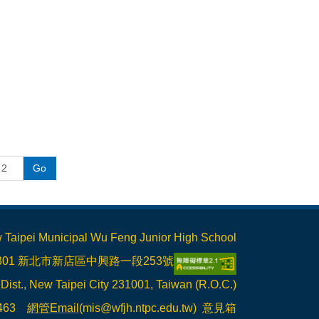
Go
Municipal Wu Feng Junior High School
1301 新北市新店區中興路一段253號
 Dist., New Taipei City 231001, Taiwan (R.O.C.)
6463
網管Email
(mis@wfjh.ntpc.edu.tw)
意見箱