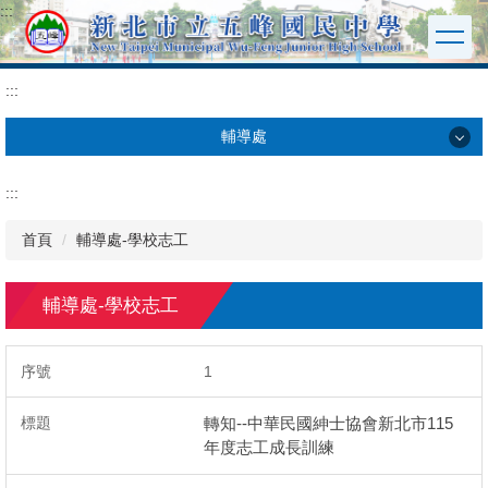
:::
跳
到
主
要
:::
內
容
輔導處
區
輔導處
:::
家長日專區
首頁
輔導處-學校志工
輔導伙伴
輔導處-學校志工
輔導師備秀
1
工作職掌
轉知--中華民國紳士協會新北市115
年度志工成長訓練
家庭教育成果專區