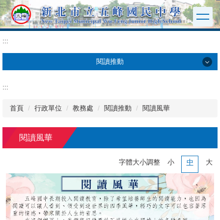
:::
跳
到
主
要
:::
內
容
閱讀推動
區
閱讀推動
:::
五峰圖書館
首頁
行政單位
教務處
閱讀推動
閱讀風華
五峰閱報
閱讀風華
閱讀計畫
字體大小調整
小
中
大
自主學習