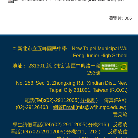
瀏覽數:
306
:::
新北市立五峰國民中學 New Taipei Municipal Wu
Feng Junior High School
地址： 231301 新北市新店區中興路一段
253號
No. 253, Sec. 1, Zhongxing Rd., Xindian Dist., New
Taipei City 231001, Taiwan (R.O.C.)
電話(Tel):(02)-29112005(
分機表
) 傳真(FAX):
(02)-29126463
網管Email
(mis@wfjh.ntpc.edu.tw)
意見箱
學生請假電話(Tel):(02)-29112005( 分機216 ) 反霸凌
電話(Tel):(02)-29112005( 分機211、212 ) 反霸凌信