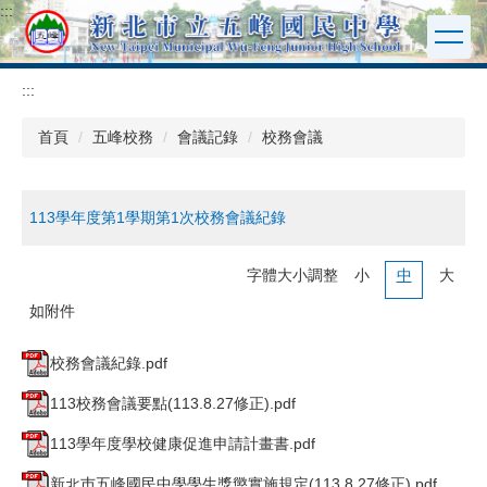
:::
跳
到
主
要
:::
內
容
首頁
五峰校務
會議記錄
校務會議
區
113學年度第1學期第1次校務會議紀錄
字體大小調整
小
中
大
如附件
校務會議紀錄.pdf
113校務會議要點(113.8.27修正).pdf
113學年度學校健康促進申請計畫書.pdf
新北巿五峰國民中學學生獎懲實施規定(113.8.27修正).pdf