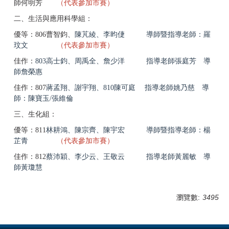
師何明芳
（代表參加市賽）
二、生活與應用科學組：
優等：806曹智鈞、
陳芃綾、
李昀倢 導師暨指導老師：
羅
玟文
（代表參加市賽）
佳作：
803
高士鈞
、
周禹全、
詹少洋 指導老師
張庭芳 導
師
詹榮惠
佳作：807
蔣孟翔、
謝宇翔、810
陳可庭 指導老師
姚乃慈 導
師：
陳寶玉/張維倫
三、生化組：
優等：811
林耕鴻、
陳宗齊、
陳宇宏 導師暨指導老師：
楊
芷青
（代表參加市賽）
佳作：812
蔡沛穎、
李少云、
王敬云 指導老師
黃麗敏 導
師
黃瓊慧
瀏覽數:
3495