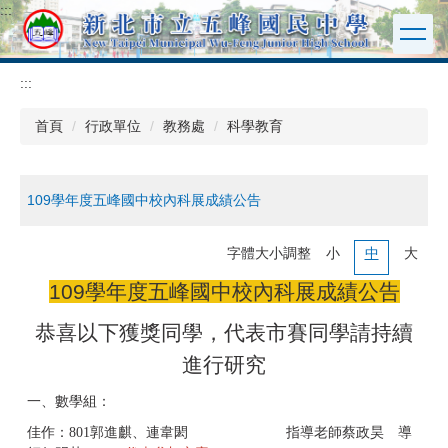
:::
跳
到
主
要
:::
內
容
首頁
行政單位
教務處
科學教育
區
109學年度五峰國中校內科展成績公告
字體大小調整
小
中
大
109學年度五峰國中校內科展成績公告
恭喜以下獲獎同學，代表市賽同學請持續
進行研究
一、數學組：
佳作：801郭進麒、連韋閎 指導老師蔡政昊 導